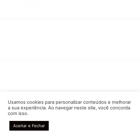
REDES SOCIAIS
Facebook
Instagram
Whatsapp
ENDEREÇOS
Rua João Dembinski 561 - Campo Comprido
(41) 3373-6565
contato@autopecasrodacar.com.br
Usamos cookies para personalizar conteúdos e melhorar
a sua experiência. Ao navegar neste site, você concorda
com isso.
Rodacar
© 2020 todos os direitos reservados.
Aceitar e Fechar