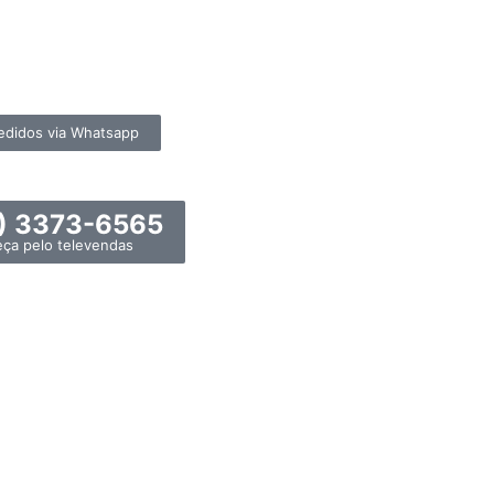
edidos via Whatsapp
) 3373-6565
eça pelo televendas