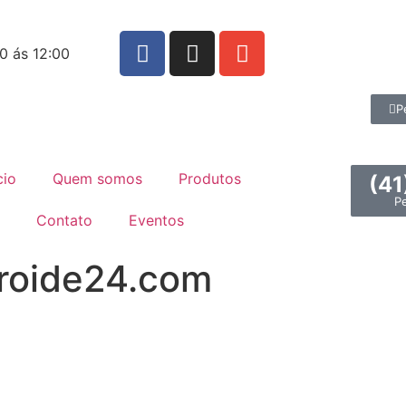
0 ás 12:00
P
cio
Quem somos
Produtos
(41
P
Contato
Eventos
roide24.com