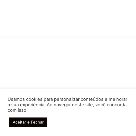
REDES SOCIAIS
Facebook
Instagram
Whatsapp
ENDEREÇOS
Rua João Dembinski 561 - Campo Comprido
(41) 3373-6565
contato@autopecasrodacar.com.br
Rodacar
© 2020 todos os direitos reservados.
Usamos cookies para personalizar conteúdos e melhorar
a sua experiência. Ao navegar neste site, você concorda
com isso.
Aceitar e Fechar