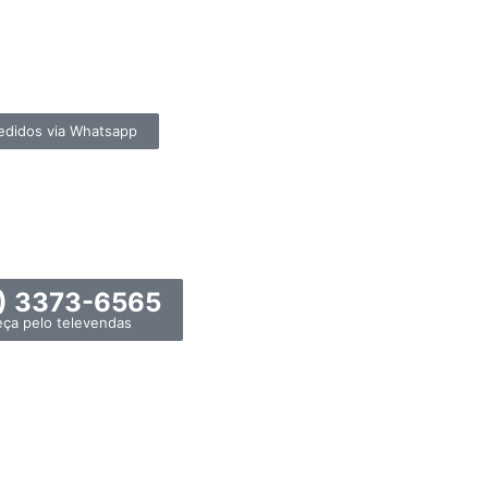
edidos via Whatsapp
) 3373-6565
eça pelo televendas